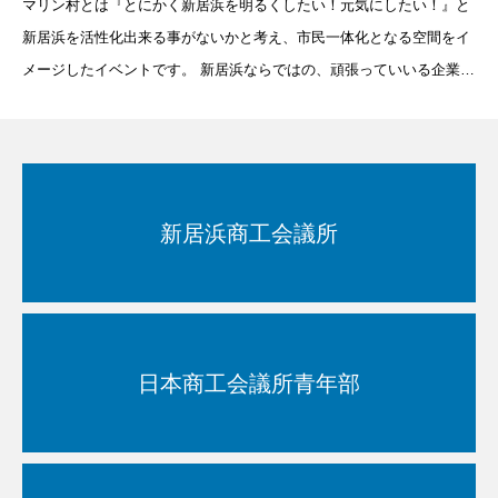
マリン村とは『とにかく新居浜を明るくしたい！元気にしたい！』と
新居浜を活性化出来る事がないかと考え、市民一体化となる空間をイ
メージしたイベントです。 新居浜ならではの、頑張っていいる企業の
アピール！美味しい物産市！親子のコミュニケーション！などそんな
の輪をもっとたくさんの方に広げ
新居浜商工会議所
日本商工会議所青年部