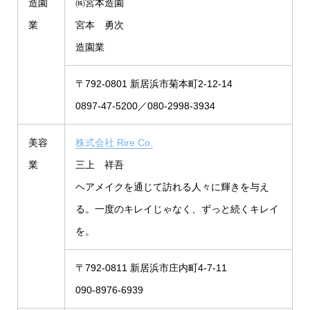
造園
㈱宮本造園
業
宮本 勇次
造園業
〒792-0801 新居浜市菊本町2-12-14
0897-47-5200／080-2998-3934
美容
株式会社 Rire Co.
業
三上 祥吾
ヘアメイクを通じて訪れる人々に輝きを与え
る。一度のキレイじゃなく、ずっと続くキレイ
を。
〒792-0811 新居浜市庄内町4-7-11
090-8976-6939