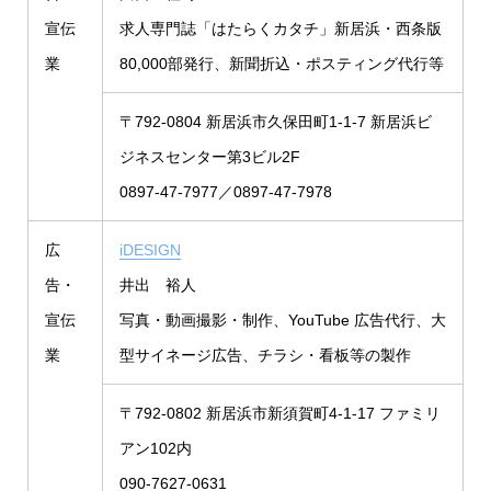
宣伝
求人専門誌「はたらくカタチ」新居浜・西条版
業
80,000部発行、新聞折込・ポスティング代行等
〒792-0804 新居浜市久保田町1-1-7 新居浜ビ
ジネスセンター第3ビル2F
0897-47-7977／0897-47-7978
広
iDESIGN
告・
井出 裕人
宣伝
写真・動画撮影・制作、YouTube 広告代行、大
業
型サイネージ広告、チラシ・看板等の製作
〒792-0802 新居浜市新須賀町4-1-17 ファミリ
アン102内
090-7627-0631