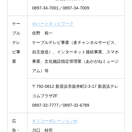
0897-34-7001／0897-34-7009
ケー
㈱ハートネットワーク
ブル
佐野 裕一
テレ
ケーブルテレビ事業（多チャンネルサービス、
ビ事
自主放送）、インターネット接続事業、スマホ
業
事業、文化施設指定管理業（あかがねミュージ
アム）等
〒792-0812 新居浜市坂井町2-3-17 新居浜テレ
コムプラザ2F
0897-32-7777／0897-32-6789
広
ＫＪコーポレーション㈱
告・
川口 桂司