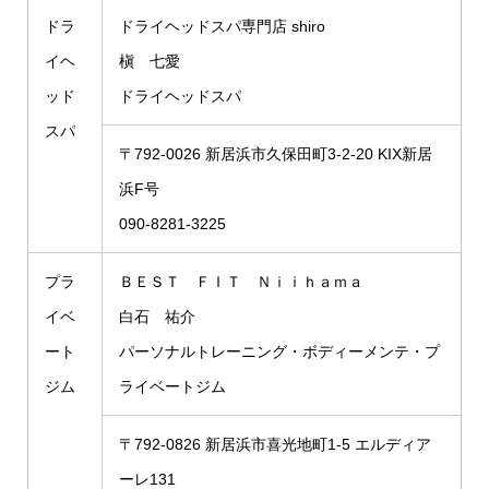
ドラ
ドライヘッドスパ専門店 shiro
イヘ
槇 七愛
ッド
ドライヘッドスパ
スパ
〒792-0026 新居浜市久保田町3-2-20 KIX新居
浜F号
090-8281-3225
プラ
ＢＥＳＴ ＦＩＴ Ｎｉｉｈａｍａ
イベ
白石 祐介
ート
パーソナルトレーニング・ボディーメンテ・プ
ジム
ライベートジム
〒792-0826 新居浜市喜光地町1-5 エルディア
ーレ131