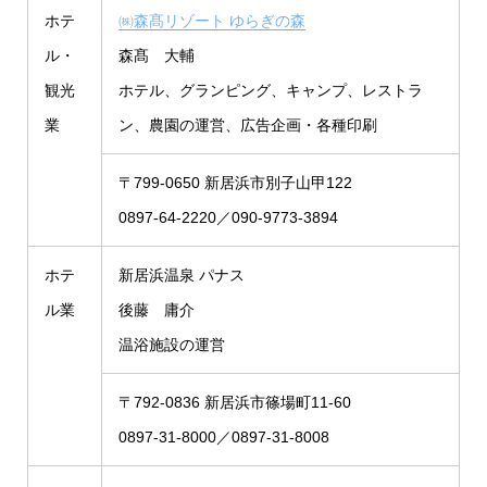
ホテ
㈱森髙リゾート ゆらぎの森
ル・
森髙 大輔
観光
ホテル、グランピング、キャンプ、レストラ
業
ン、農園の運営、広告企画・各種印刷
〒799-0650 新居浜市別子山甲122
0897-64-2220／090-9773-3894
ホテ
新居浜温泉 パナス
ル業
後藤 庸介
温浴施設の運営
〒792-0836 新居浜市篠場町11-60
0897-31-8000／0897-31-8008