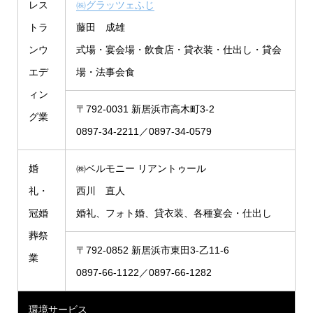
レス
㈱グラッツェふじ
トラ
藤田 成雄
ンウ
式場・宴会場・飲食店・貸衣装・仕出し・貸会
エデ
場・法事会食
ィン
〒792-0031 新居浜市高木町3-2
グ業
0897-34-2211／0897-34-0579
婚
㈱ベルモニー リアントゥール
礼・
西川 直人
冠婚
婚礼、フォト婚、貸衣装、各種宴会・仕出し
葬祭
〒792-0852 新居浜市東田3-乙11-6
業
0897-66-1122／0897-66-1282
環境サービス