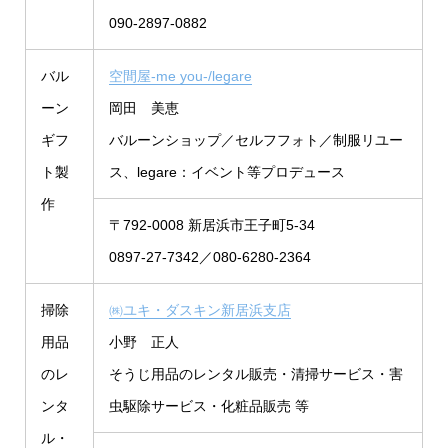
090-2897-0882
バル
空間屋-me you-/legare
ーン
岡田 美恵
ギフ
バルーンショップ／セルフフォト／制服リユー
ト製
ス、legare：イベント等プロデュース
作
〒792-0008 新居浜市王子町5-34
0897-27-7342／080-6280-2364
掃除
㈱ユキ・ダスキン新居浜支店
用品
小野 正人
のレ
そうじ用品のレンタル販売・清掃サービス・害
ンタ
虫駆除サービス・化粧品販売 等
ル・