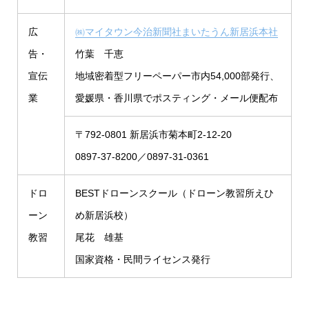
広
㈱マイタウン今治新聞社まいたうん新居浜本社
告・
竹葉 千恵
宣伝
地域密着型フリーペーパー市内54,000部発行、
業
愛媛県・香川県でポスティング・メール便配布
〒792-0801 新居浜市菊本町2-12-20
0897-37-8200／0897-31-0361
ドロ
BESTドローンスクール（ドローン教習所えひ
ーン
め新居浜校）
教習
尾花 雄基
国家資格・民間ライセンス発行