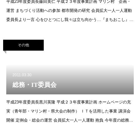
平成23年度委員長藤田英仁 平成２３年度事業計画 マリン村 企画・
運営 まちづくり活動への参加 都市開発の研究 会員拡大一人一人運動
委員長より一言 心をひとつにし我々は立ち向かう…『まちおこし』を
この手に！
その他
2011.03.30
総務・IT委員会
平成23年度委員長黒川英隆 平成２３年度事業計画 ホームページの充
実（青年部・マリン村・県大会の制作） ＩＴを活用した事業 講演会
開催 定例会・総会の運営 会員拡大一人一人運動 抱負 今年度の総務・
IT委員会では、2つの大きなテーマを掲げて活動して参ります。