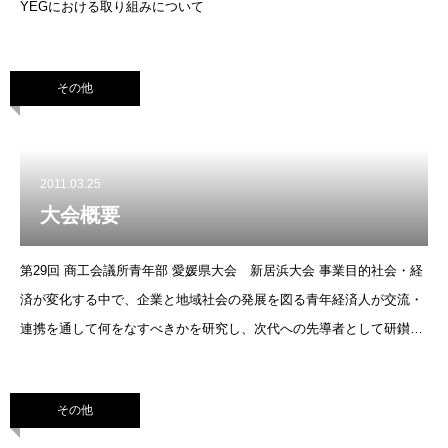
YEGにおける取り組みについて
その他
2011.03.25
大会概要
第29回 商工会議所青年部 愛媛県大会 新居浜大会 事業目的社会・経
済が変化する中で、企業と地域社会の発展を図る青年経済人が交流・
連携を通して何をなすべきかを研究し、次代への先導者として研鑚す
ることを目的とする。 大会スローガン『よいよええぞな！新居浜大
会！』 主催愛媛県商工会
その他