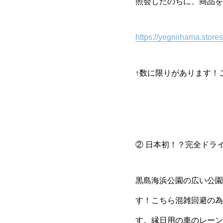
照会したのちに、商品を
https://yegniihama.stores
↑数に限りがあります！
② 日本初！？完全ドラ
黒島海浜公園の広い公園
す！こちら混雑回避の為
す。縁日用の車のレーン