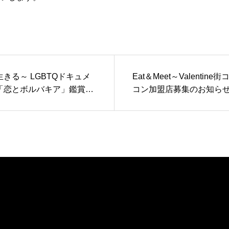
きる～ LGBTQドキュメ
Eat＆Meet～Valentine
「恋とボルバキア」鑑賞会
コン加盟店募集のお知ら
告