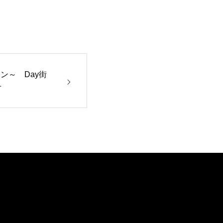
街コン～ Day街
せ