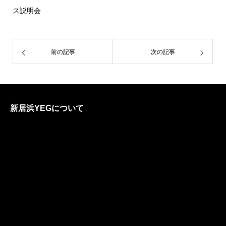
ス説明会
前の記事
次の記事
新居浜YEGについて
各委員会の紹介
Local Activation委員会
Good Music委員会
未来創造委員会
総務