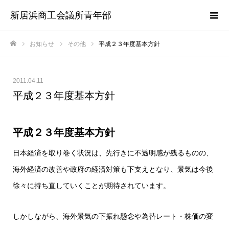
新居浜商工会議所青年部
お知らせ
その他
平成２３年度基本方針
ホーム
2011.04.11
平成２３年度基本方針
平成２３年度基本方針
日本経済を取り巻く状況は、先行きに不透明感が残るものの、
海外経済の改善や政府の経済対策も下支えとなり、景気は今後
徐々に持ち直していくことが期待されています。
しかしながら、海外景気の下振れ懸念や為替レート・株価の変