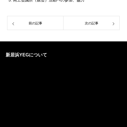
商工会議所（親会）活動への参加、協力
前の記事
次の記事
新居浜YEGについて
各委員会の紹介
Local Activation委員会
Good Music委員会
未来創造委員会
総務
縁結委員会